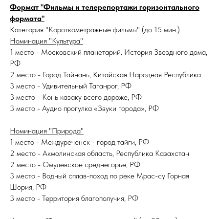
Формат "Фильмы и телерепортажи горизонтального
формата"
Категория "Короткометражные фильмы" (до 15 мин.)
Номинация "Культура"
1 место - Московский планетарий. История Звездного дома,
РФ
2 место - Город Тайнань, Китайская Народная Республика
3 место - Удивительный Таганрог, РФ
3 место - Конь казаку всего дороже, РФ
3 место - Аудио прогулка «Звуки города», РФ
Номинация "Природа"
1 место - Междуреченск - город тайги, РФ
2 место - Акмолинская область, Республика Казахстан
2 место - Омулевское среднегорье, РФ
3 место - Водный сплав-поход по реке Мрас-су Горная
Шория, РФ
3 место - Территория благополучия, РФ