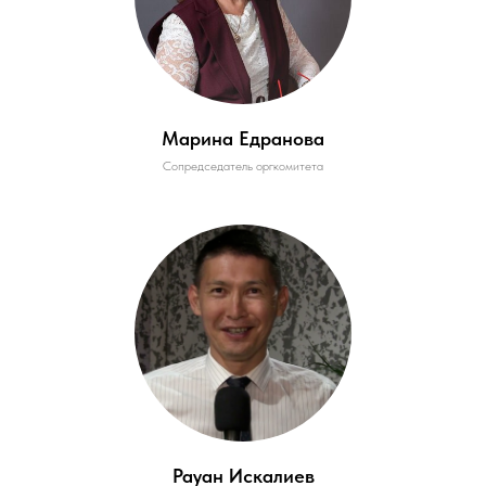
Марина Едранова
Сопредседатель оргкомитета
Рауан Искалиев